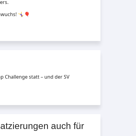
ers.
uchs! 🤸‍♀️🎈
p Challenge statt – und der SV
atzierungen auch für