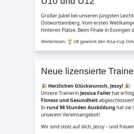
U10 und U12
Großer Jubel bei unseren jüngsten Leicht
Ostwürttemberg. Vom ersten Wettkampf 
hinteren Plätze. Beim Finale in Essingen
Weiterlesen: 🏆 U8 gewinnt den KiLa-Cup Ost
Neue lizensierte Traine
🎉
Herzlichen Glückwunsch, Jessy!
🎉
Unsere Trainerin
Jessica Faller
hat erfol
Fitness und Gesundheit
abgeschlossen! 
In
rund 98 Stunden Ausbildung
hat sie 
unserem Vereinsangebot!
Wir sind stolz auf dich, Jessy – und freuen 