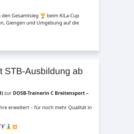
rän den Gesamtsieg 🏆 beim KiLa-Cup
en, Giengen und Umgebung auf die
eßt STB-Ausbildung ab
B)
zur
DOSB-Trainerin C Breitensport –
re erweitert – für noch mehr Qualität in
♀️🧘‍♂️💥