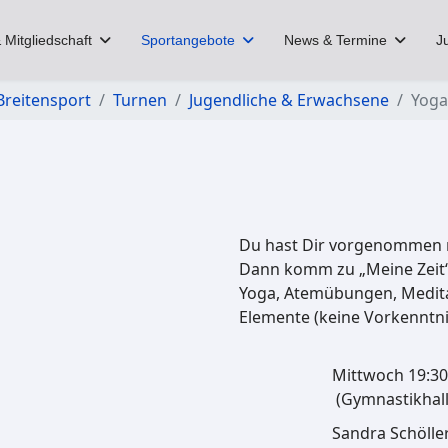
 Mitgliedschaft
Sportangebote
News & Termine
J
Breitensport
Turnen
Jugendliche & Erwachsene
Yoga
Du hast Dir vorgenommen m
Dann komm zu „Meine Zeit“
Yoga, Atemübungen, Meditat
Elemente (keine Vorkenntni
Mittwoch 19:30 
(Gymnastikhall
Sandra Schölle