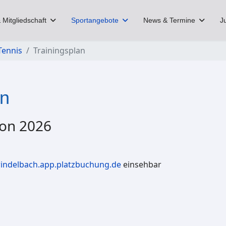
 Mitgliedschaft
Sportangebote
News & Termine
J
Tennis
Trainingsplan
an
son 2026
-rindelbach.app.platzbuchung.de
einsehbar